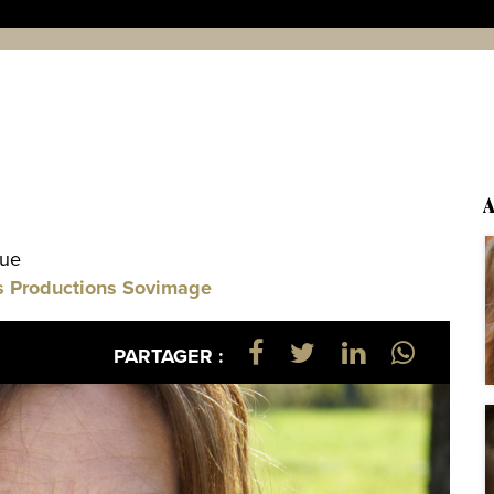
A
que
s Productions Sovimage
PARTAGER :