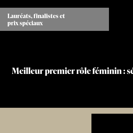
Aller
au
Lauréats, finalistes et
contenu
prix spéciaux
principal
Meilleur premier rôle féminin : 