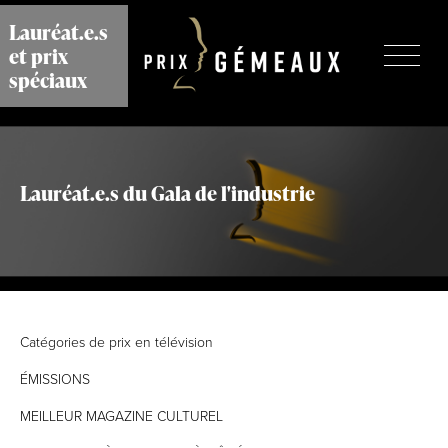
Aller
Lauréat.e.s
au
et prix
contenu
principal
spéciaux
Lauréat.e.s du Gala de l'industrie
Catégories de prix en télévision
ÉMISSIONS
MEILLEUR MAGAZINE CULTUREL