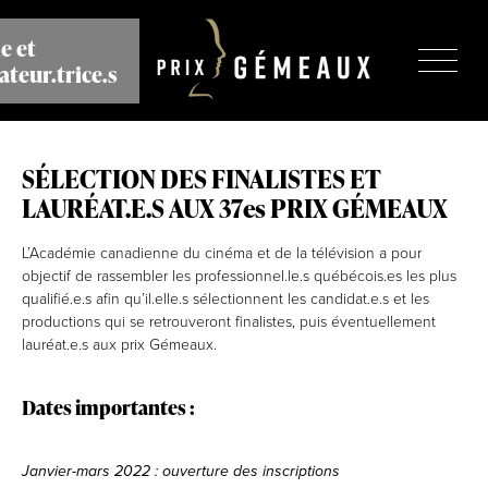
Aller
au
e et
contenu
ateur.trice.s
principal
SÉLECTION DES FINALISTES ET
LAURÉAT.E.S AUX 37es PRIX GÉMEAUX
L’Académie canadienne du cinéma et de la télévision a pour
objectif de rassembler les professionnel.le.s québécois.es les plus
qualifié.e.s afin qu’il.elle.s sélectionnent les candidat.e.s et les
productions qui se retrouveront finalistes, puis éventuellement
lauréat.e.s aux prix Gémeaux.
Dates importantes :
Janvier-mars 2022 : ouverture des inscriptions