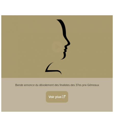
Bande annonce du dévoilement des finalistes des 37es prix Gémeaux
Voir plus