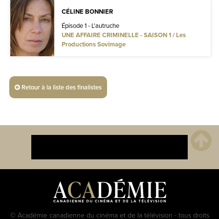
CÉLINE BONNIER
Épisode 1 - L'autruche
UNE AFFAIRE CRIMINELLE - SAISON 1 / Les
Productions Sovimage
Retour à la liste des finalistes
© Académie canadienne du cinéma et de la télévision - tous droits