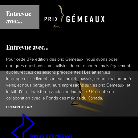
Aller
au
Entrevue
contenu
avec...
principal
Entrevue avec...
Pour cette 37e édition des prix Gémeaux, nous avons posé
quelques questions aux finalistes de cette année, mais également
aux lauréat.e.s des saisons précédentes ! Les artisan.e.s
interrogé.e.s se livrent sur leurs projets passés, en nomination ou à
venir, et nous partagent leurs impressions sur les prix Gémeaux, et
le fait d'être finaliste ou ancien.ne lauréat.e. ! Présenté en
collaboration avec le Fonds des médias du Canada.
PRÉSENTÉ PAR