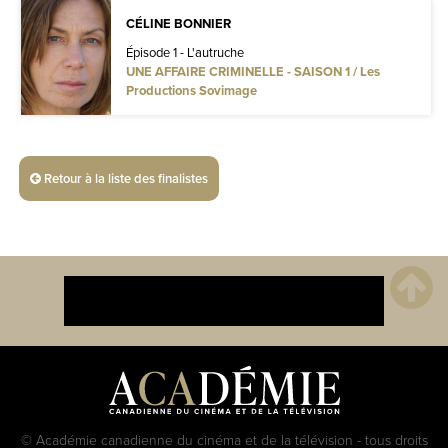
CÉLINE BONNIER
Épisode 1 - L'autruche
UNE AFFAIRE CRIMINELLE - SAISON 1 / Les
Productions Sovimage
Retour à la liste des finalistes
© Académie canadienne du cinéma et de la télévision - tous droits