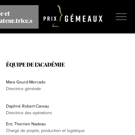
Aller
au
e et
contenu
ateur.trice.s
principal
ÉQUIPE DE L'ACADÉMIE
Mara Gourd-Mercado
Directrice générale
Daphné Robert-Careau
Directrice des opérations
Eric Therrien Nadeau
Chargé de projets, production et logistique