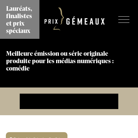
Aller
Lauréats,
au
finalistes
contenu
et prix
principal
spéciaux
Meilleure émission ou série originale
produite pour les médias numériques :
comédie