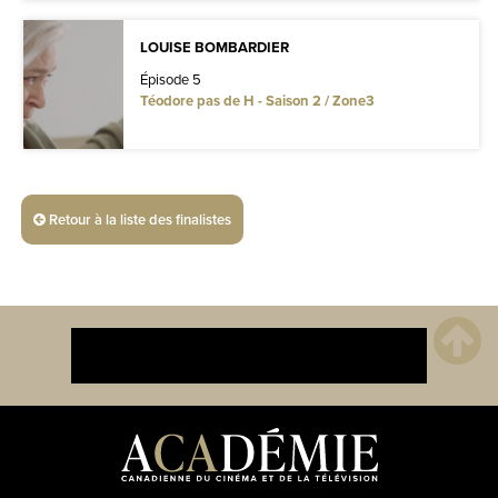
LOUISE BOMBARDIER
Épisode 5
Téodore pas de H - Saison 2 / Zone3
Retour à la liste des finalistes