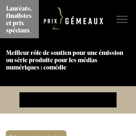
Aller
Lauréats,
au
finalistes
contenu
et prix
principal
spéciaux
Meilleur rôle de soutien pour une émission
ou série produite pour les médias
numériques : comédie