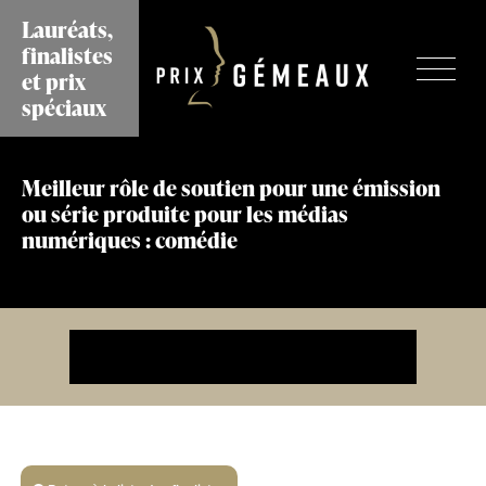
Aller
Lauréats,
au
finalistes
contenu
et prix
principal
spéciaux
Meilleur rôle de soutien pour une émission
ou série produite pour les médias
numériques : comédie