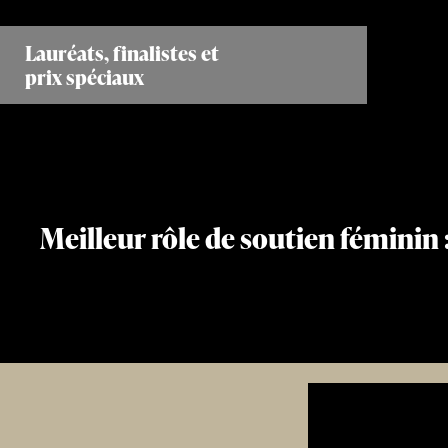
Aller
au
Lauréats, finalistes et
contenu
prix spéciaux
principal
Meilleur rôle de soutien féminin