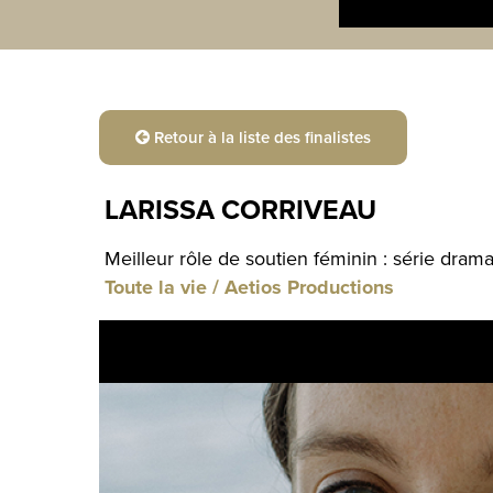
Retour à la liste des finalistes
LARISSA CORRIVEAU
Meilleur rôle de soutien féminin : série dram
Toute la vie / Aetios Productions