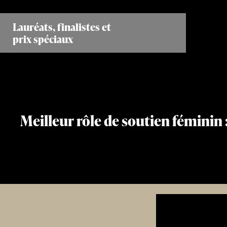
Aller
au
Lauréats, finalistes et
contenu
prix spéciaux
principal
Meilleur rôle de soutien féminin