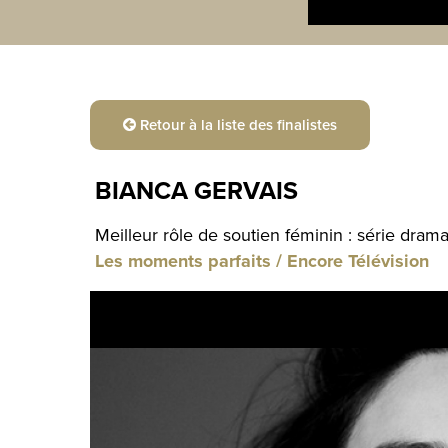
Retour à la liste des finalistes
BIANCA GERVAIS
Meilleur rôle de soutien féminin : série dram
Les moments parfaits / Encore Télévision