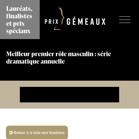
Aller
Lauréats,
au
finalistes
contenu
et prix
principal
spéciaux
Meilleur premier rôle masculin : série
dramatique annuelle
Retour à la liste des finalistes