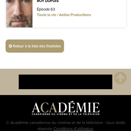
ROY DUPUIS
Épisode 63
Toute la vie / Aetios Productions
Retour à la liste des finalistes
© Académie canadienne du cinéma et de la télévision - tous droits
réservés
Conditions d'utilisation