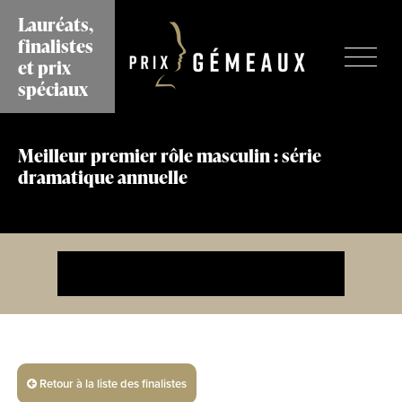
Aller
Lauréats,
au
finalistes
contenu
et prix
principal
spéciaux
Meilleur premier rôle masculin : série
dramatique annuelle
Retour à la liste des finalistes