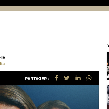
A
lle
dia
PARTAGER :