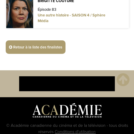
BRIGITTE COUTURE
Épisode 83
Une autre histoire - SAISON 4 / Sphère
Média
Retour à la liste des finalistes
© Académie canadienne du cinéma et de la télévision - tous droits
réservés
Conditions d'utilisation