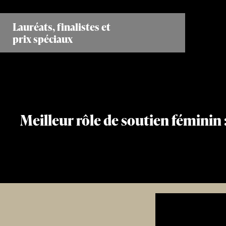
Aller
au
Lauréats, finalistes et
contenu
prix spéciaux
principal
Meilleur rôle de soutien féminin