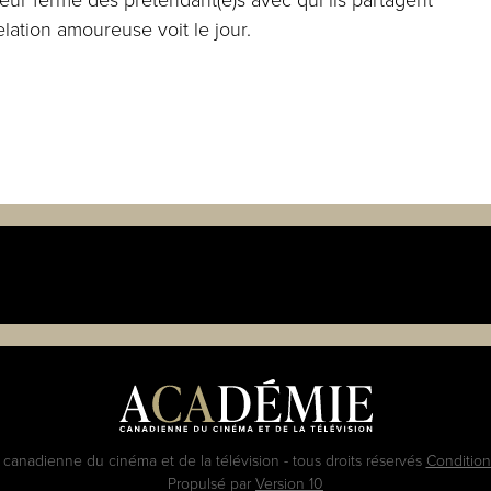
lation amoureuse voit le jour.
anadienne du cinéma et de la télévision - tous droits réservés
Conditions
Propulsé par
Version 10