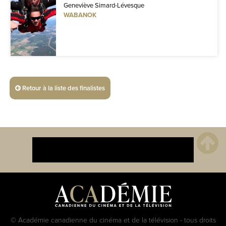
Geneviève Simard-Lévesque
WABANOK
Retour à la liste des finalistes
© Académie canadienne du cinéma et de la télévision - tous droits