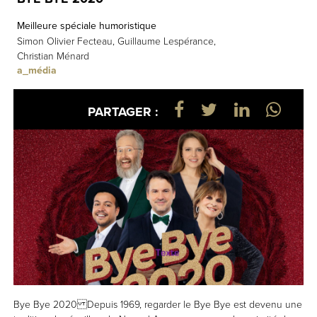
Meilleure spéciale humoristique
Simon Olivier Fecteau, Guillaume Lespérance,
Christian Ménard
a_média
PARTAGER :
Bye Bye 2020 Depuis 1969, regarder le Bye Bye est devenu une