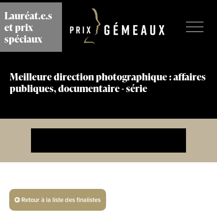
Aller
Lauréat.e.s
au
et prix
contenu
principal
spéciaux
Meilleure direction photographique : affaires
publiques, documentaire - série
Retour à la liste des finalistes