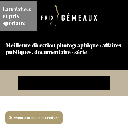
Aller
Lauréat.e.s
au
et prix
contenu
principal
spéciaux
Meilleure direction photographique : affaires
publiques, documentaire - série
Retour à la liste des finalistes