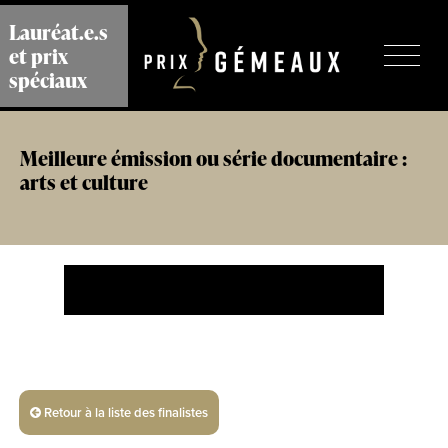
Aller
Lauréat.e.s
au
et prix
contenu
principal
spéciaux
Meilleure émission ou série documentaire :
arts et culture
Retour à la liste des finalistes