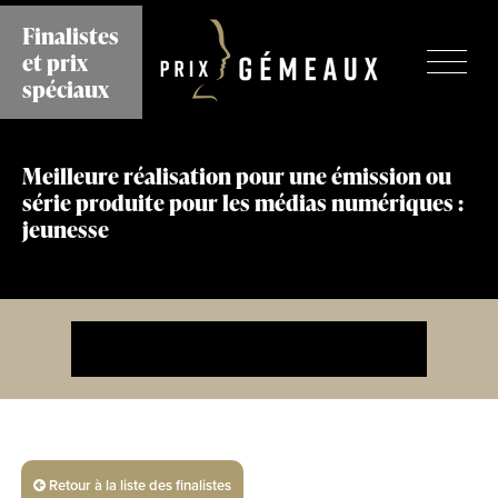
Aller
Finalistes
au
et prix
contenu
principal
spéciaux
Meilleure réalisation pour une émission ou
série produite pour les médias numériques :
jeunesse
Retour à la liste des finalistes