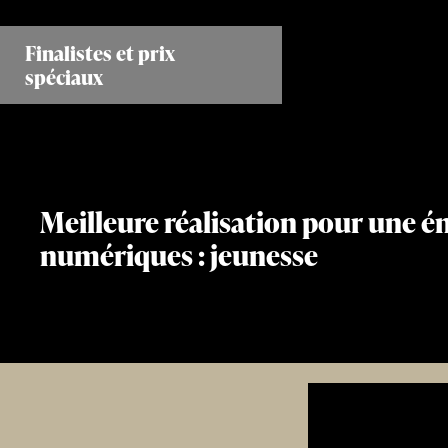
Aller
au
Finalistes et prix
contenu
spéciaux
principal
Meilleure réalisation pour une é
numériques : jeunesse