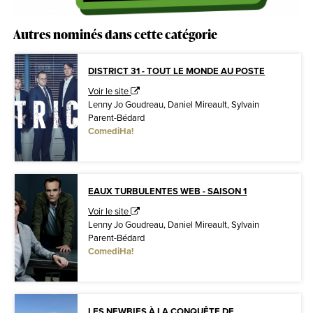
Autres nominés dans cette catégorie
DISTRICT 31 - TOUT LE MONDE AU POSTE
Voir le site
Lenny Jo Goudreau, Daniel Mireault, Sylvain
Parent-Bédard
ComediHa!
EAUX TURBULENTES WEB - SAISON 1
Voir le site
Lenny Jo Goudreau, Daniel Mireault, Sylvain
Parent-Bédard
ComediHa!
LES NEWBIES À LA CONQUÊTE DE