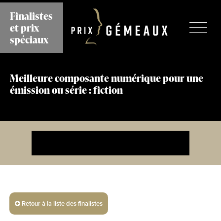
Aller
Finalistes
au
et prix
contenu
principal
spéciaux
Meilleure composante numérique pour une
émission ou série : fiction
Retour à la liste des finalistes