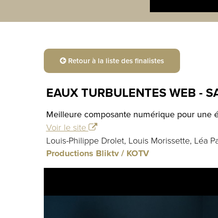
Retour à la liste des finalistes
EAUX TURBULENTES WEB - SA
Meilleure composante numérique pour une émi
Voir le site
Louis-Philippe Drolet, Louis Morissette, Léa P
Productions Bliktv / KOTV