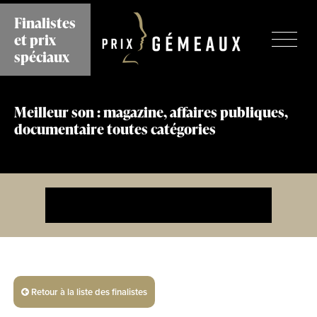
Aller
Finalistes
au
et prix
contenu
principal
spéciaux
Meilleur son : magazine, affaires publiques,
documentaire toutes catégories
Retour à la liste des finalistes