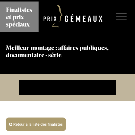
Aller
Finalistes
au
et prix
contenu
principal
spéciaux
Meilleur montage : affaires publiques,
documentaire - série
Retour à la liste des finalistes