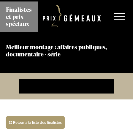
Aller
Finalistes
au
et prix
contenu
principal
spéciaux
Meilleur montage : affaires publiques,
documentaire - série
Retour à la liste des finalistes