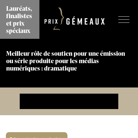
Aller
Lauréats,
au
finalistes
contenu
et prix
principal
spéciaux
Meilleur rôle de soutien pour une émission
ou série produite pour les médias
numériques : dramatique