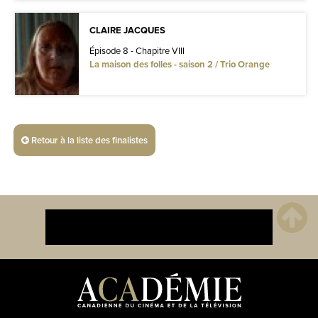
CLAIRE JACQUES
Épisode 8 - Chapitre VIII
La maison des folles - saison 2 / Trio Orange
Retour à la liste des finalistes