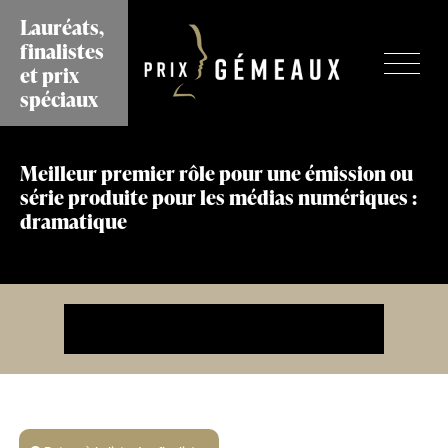
Aller
Lauréats,
au
finalistes
contenu
et prix
principal
spéciaux
Meilleur premier rôle pour une émission ou
série produite pour les médias numériques :
dramatique