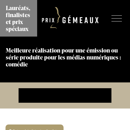
Aller
Lauréats,
au
finalistes
contenu
et prix
principal
spéciaux
Meilleure réalisation pour une émission ou
série produite pour les médias numériques :
comédie