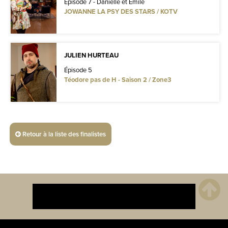
Épisode 7 - Danielle et Émile
JOWANNE LA PSY DES STARS / KOTV
JULIEN HURTEAU
Épisode 5
Téodore pas de H - Saison 2 / Zone3
Retour à la liste des finalistes