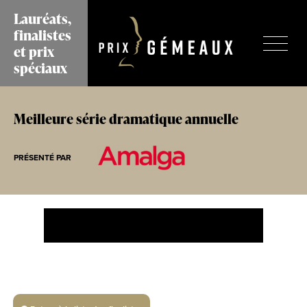
Aller
Lauréats,
au
finalistes
contenu
et prix
principal
spéciaux
Meilleure série dramatique annuelle
PRÉSENTÉ PAR