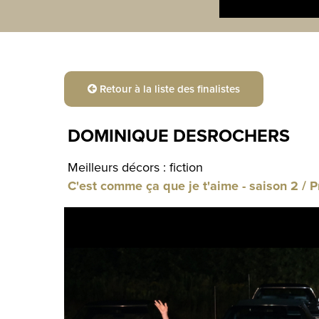
Retour à la liste des finalistes
DOMINIQUE DESROCHERS
Meilleurs décors : fiction
C'est comme ça que je t'aime - saison 2 / 