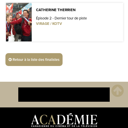
CATHERINE THERRIEN
Épisode 2 - Dernier tour de piste
VIRAGE / KOTV
Retour à la liste des finalistes