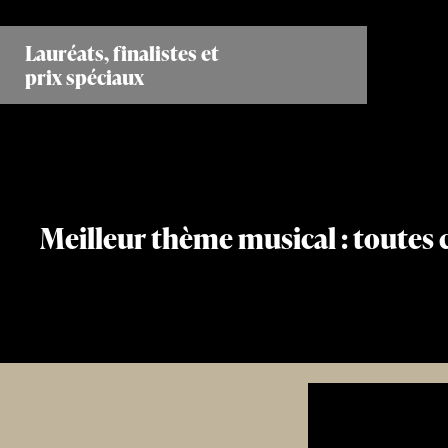
Aller
au
Lauréats, finalistes et
contenu
prix spéciaux
principal
Meilleur thème musical : toutes 