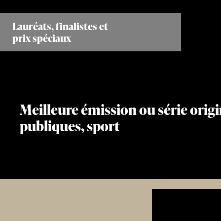
Aller
au
Lauréats, finalistes et
contenu
prix spéciaux
principal
Meilleure émission ou série origi
publiques, sport