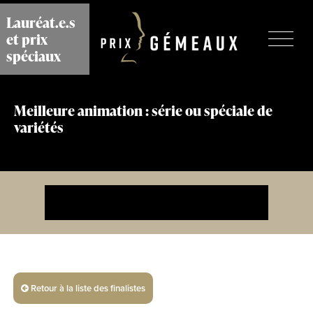
Aller
Lauréat.e.s
au
et prix
contenu
principal
spéciaux
Meilleure animation : série ou spéciale de
variétés
Retour à la liste des finalistes