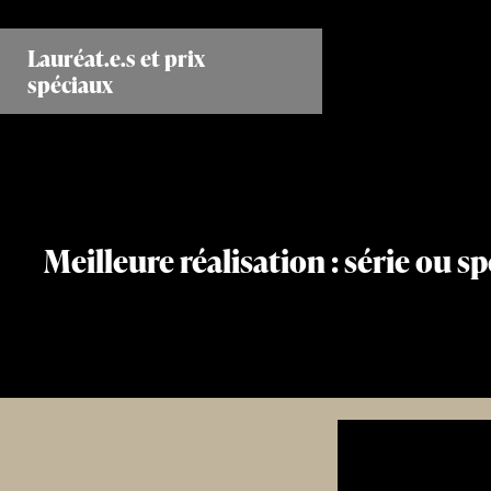
Aller
au
Lauréat.e.s et prix
contenu
spéciaux
principal
Meilleure réalisation : série ou sp