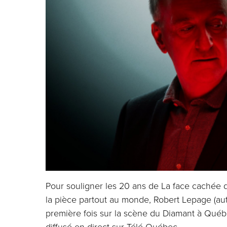
Pour souligner les 20 ans de La face cachée d
la pièce partout au monde, Robert Lepage (aut
première fois sur la scène du Diamant à Québ
diffusé en direct sur Télé-Québec.