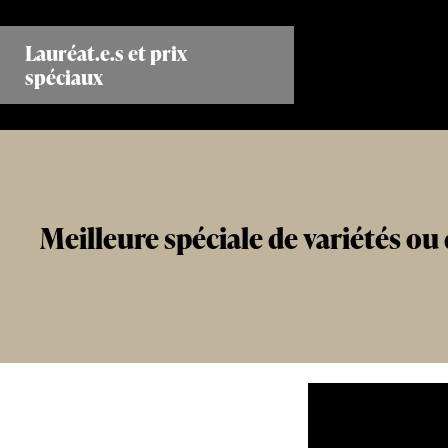
Aller
au
Lauréat.e.s et prix
contenu
spéciaux
principal
Meilleure spéciale de variétés ou 