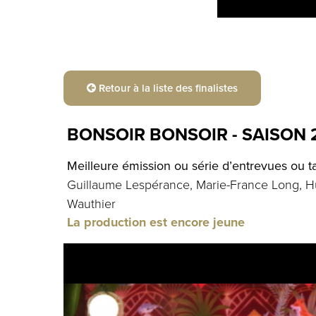
Retour à la liste des finalistes
BONSOIR BONSOIR - SAISON 
Meilleure émission ou série d’entrevues ou t
Guillaume Lespérance, Marie-France Long, H
Wauthier
La production est encore jeune