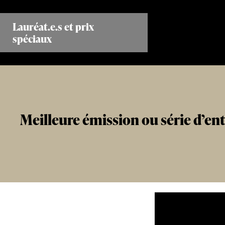
Aller
au
Lauréat.e.s et prix
contenu
spéciaux
principal
Meilleure émission ou série d’en