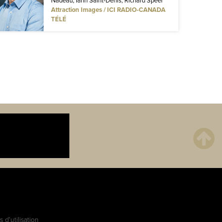
Nadeau, Iann Saint-Denis, Richard Speer
Attraction Images / ICI RADIO-CANADA
TÉLÉ
 d'utilisation