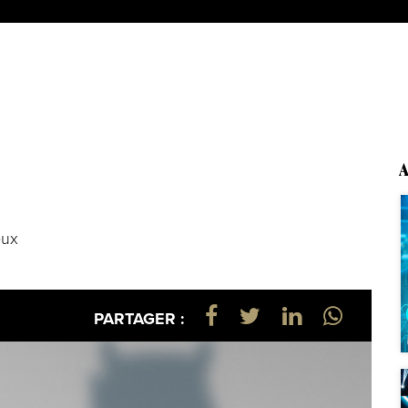
A
eux
PARTAGER :