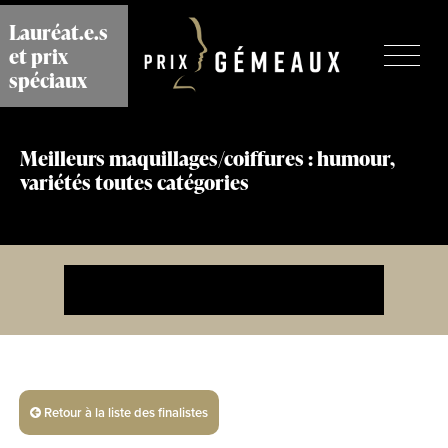
Aller
Lauréat.e.s
au
et prix
contenu
principal
spéciaux
Meilleurs maquillages/coiffures : humour,
variétés toutes catégories
Retour à la liste des finalistes