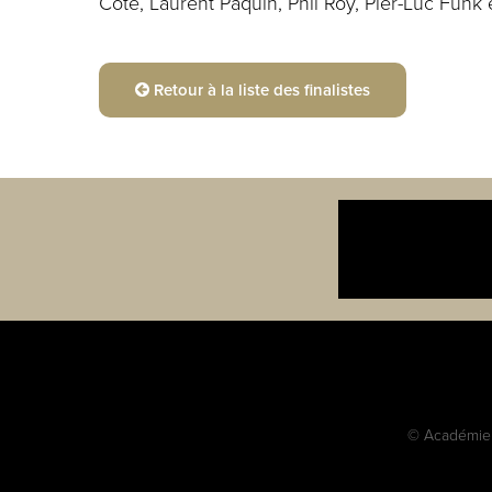
Côté, Laurent Paquin, Phil Roy, Pier-Luc Funk
Retour à la liste des finalistes
© Académie c