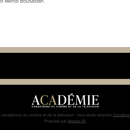
 et Mehdi Bousaidan.
anadienne du cinéma et de la télévision - tous droits réservés
Conditions
Propulsé par
Version 10