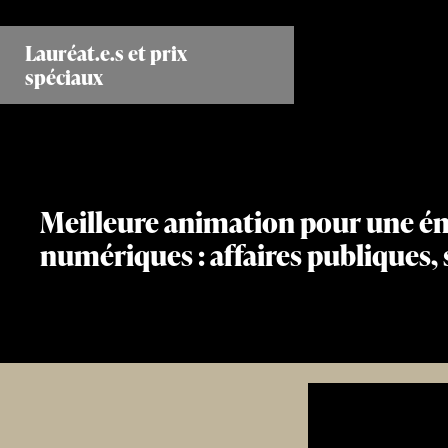
Aller
au
Lauréat.e.s et prix
contenu
spéciaux
principal
Meilleure animation pour une ém
numériques : affaires publiques,