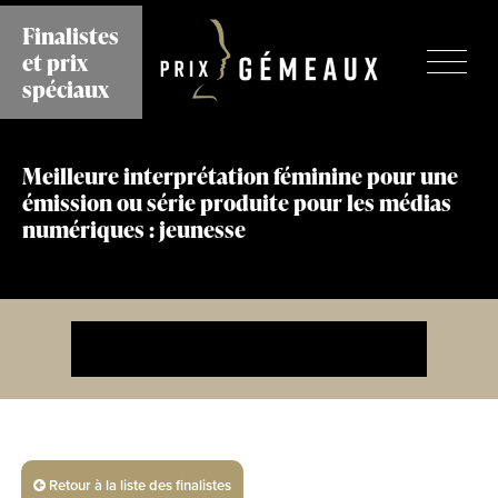
Aller
Finalistes
au
et prix
contenu
principal
spéciaux
Meilleure interprétation féminine pour une
émission ou série produite pour les médias
numériques : jeunesse
Retour à la liste des finalistes