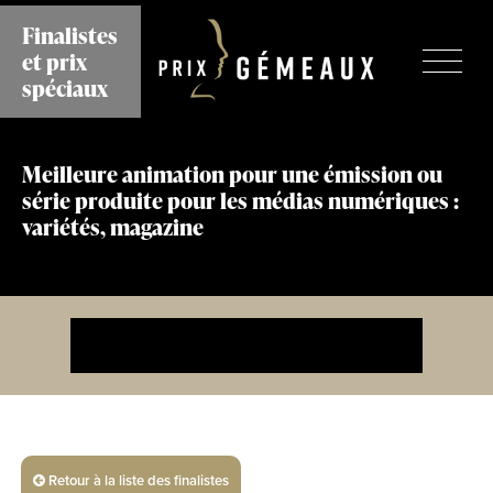
Aller
Finalistes
au
et prix
contenu
principal
spéciaux
Meilleure animation pour une émission ou
série produite pour les médias numériques :
variétés, magazine
Retour à la liste des finalistes