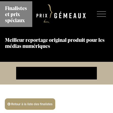
Aller
Finalistes
au
et prix
contenu
principal
spéciaux
Meilleur reportage original produit pour les
médias numériques
Retour à la liste des finalistes